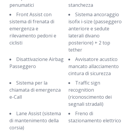
penumatici
stanchezza
Front Assist con
Sistema ancoraggio
sistema di frenata di
isofix i-size (passeggero
emergenza e
anteriore e sedute
rilevamento pedoni e
laterali divano
ciclisti
posteriore) + 2 top
tether
Disattivazione Airbag
Avvisatore acustico
Passeggero
mancato allacciamento
cintura di sicurezza
Sistema per la
Traffic sign
chiamata di emergenza
recognition
e-Call
(riconoscimento dei
segnali stradali)
Lane Assist (sistema
Freno di
di mantenimento della
stazionamento elettrico
corsia)