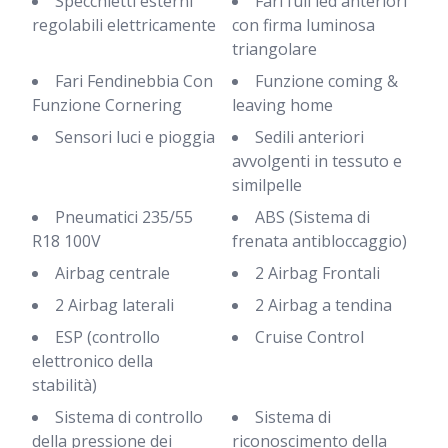
Specchietti esterni
Fari full led anteriori
regolabili elettricamente
con firma luminosa
triangolare
Fari Fendinebbia Con
Funzione coming &
Funzione Cornering
leaving home
Sensori luci e pioggia
Sedili anteriori
avvolgenti in tessuto e
similpelle
Pneumatici 235/55
ABS (Sistema di
R18 100V
frenata antibloccaggio)
Airbag centrale
2 Airbag Frontali
2 Airbag laterali
2 Airbag a tendina
ESP (controllo
Cruise Control
elettronico della
stabilità)
Sistema di controllo
Sistema di
della pressione dei
riconoscimento della