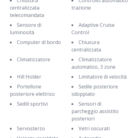
Chiusura
Controllo automatico
centralizzata
trazione
telecomandata
Sensore di
Adaptive Cruise
luminosità
Control
Computer di bordo
Chiusura
centralizzata
Climatizzatore
Climatizzatore
automatico, 3 zone
Hill Holder
Limitatore di velocità
Portellone
Sedile posteriore
posteriore elettrico
sdoppiato
Sedili sportivi
Sensori di
parcheggio assistito
posteriori
Servosterzo
Vetri oscurati