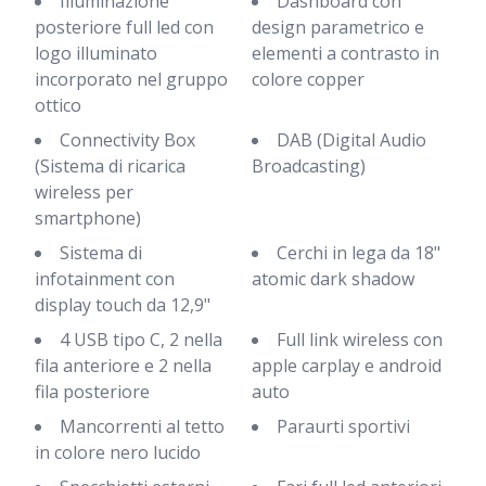
Illuminazione
Dashboard con
posteriore full led con
design parametrico e
logo illuminato
elementi a contrasto in
incorporato nel gruppo
colore copper
ottico
Connectivity Box
DAB (Digital Audio
(Sistema di ricarica
Broadcasting)
wireless per
smartphone)
Sistema di
Cerchi in lega da 18"
infotainment con
atomic dark shadow
display touch da 12,9"
4 USB tipo C, 2 nella
Full link wireless con
fila anteriore e 2 nella
apple carplay e android
fila posteriore
auto
Mancorrenti al tetto
Paraurti sportivi
in colore nero lucido